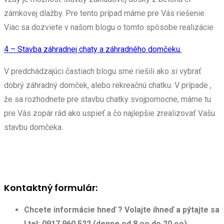
zámkovej dlažby. Pre tento prípad máme pre Vás riešenie.
Viac sa dozviete v našom blogu o tomto spôsobe realizácie
4 – Stavba záhradnej chaty a záhradného domčeku.
V predchádzajúci častiach blogu sme riešili ako si vybrať
dobrý záhradný domček, alebo rekreačnú chatku. V prípade ,
že sa rozhodnete pre stavbu chatky svojpomocne, máme tu
pre Vás zopár rád ako uspieť a čo najlepšie zrealizovať Vašu
stavbu domčeka.
Kontaktný formulár:
Chcete informácie hneď ? Volajte ihneď a pýtajte sa
! tel: 0917 960 522 (denne od 8.oo do 20.oo)