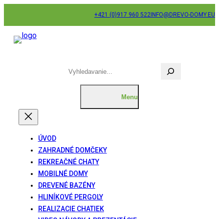
Prejsť
+421 (0)917 960 522
INFO@DREVO-DOMY.EU
na
obsah
H
ľ
a
d
a
ť
ÚVOD
ZAHRADNÉ DOMČEKY
REKREAČNÉ CHATY
MOBILNÉ DOMY
DREVENÉ BAZÉNY
HLINÍKOVÉ PERGOLY
REALIZACIE CHATIEK