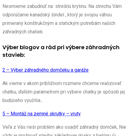
Nesmieme zabudnúť na strešnú krytinu. Na strechu Vám
odporúčame kanadský šindel , ktorý je svojou váhou
primeraný konštrukčným a statickým potrebám našich
záhradných chatiek.
Výber blogov a rád pri výbere záhradných
stavieb:
2 – Výber záhradného domčeku a garáže
Ak vieme v akom približnom rozmere chceme realizovať
chatku, ďalším parametrom pri výbere chatky je spôsob jej
budúceho využitia…
5 – Montáž na zemné skrutky – vruty
Veľa z Vás rieši problém ako osadiť záhradný domček, Nie
vždy je možnosť stavby základovej dosky z betónu či