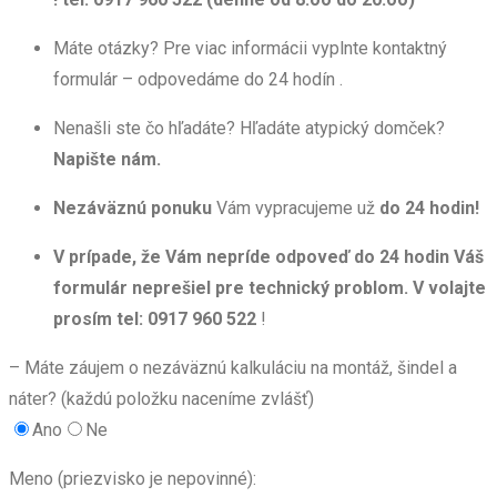
Máte otázky? Pre viac informácii vyplnte kontaktný
formulár – odpovedáme do 24 hodín .
Nenašli ste čo hľadáte? Hľadáte atypický domček?
Napište nám.
Nezáväznú ponuku
Vám vypracujeme už
do 24 hodin!
V prípade, že Vám nepríde odpoveď do 24 hodin Váš
formulár neprešiel pre technický problom. V volajte
prosím tel: 0917 960 522
!
– Máte záujem o nezáväznú kalkuláciu na montáž, šindel a
náter? (každú položku naceníme zvlášť)
Ano
Ne
Meno (priezvisko je nepovinné):