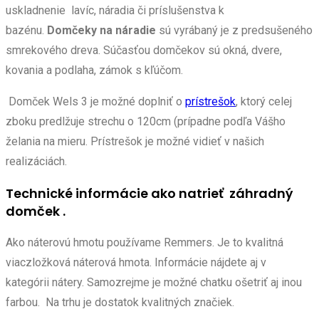
uskladnenie lavíc, náradia či príslušenstva k
bazénu.
Domčeky na náradie
sú vyrábaný je z predsušeného
smrekového dreva. Súčasťou domčekov sú okná, dvere,
kovania a podlaha, zámok s kľúčom.
Domček Wels 3 je možné doplniť o
prístrešok
, ktorý celej
zboku predlžuje strechu o 120cm (prípadne podľa Vášho
želania na mieru. Prístrešok je možné vidieť v našich
realizáciách.
Technické informácie ako natrieť záhradný
domček .
Ako náterovú hmotu používame Remmers. Je to kvalitná
viaczložková náterová hmota. Informácie nájdete aj v
kategórii nátery. Samozrejme je možné chatku ošetriť aj inou
farbou. Na trhu je dostatok kvalitných značiek.