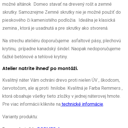
možné altánok Domeo stavať na drevený rošt a zemné
skrutky. Samozrejme Zemné skrutky nie je možné použiť do
pieskového či kamenistého podložia. Ideálna je klasická
zemina , ktorá je usadnutá a pre skrutky ako stvorená.
Na strechu ateliéru doporučujeme asfaltové pásy, plechovú
krytinu, prípadne kanadský šindel. Naopak nedoporučujeme
ťažké betónové a tehlové krytiny.
Atelier natrite ihneď po montáži.
Kvalitný náter Vám ochráni drevo proti nielen ÚV , škodcom,
červotočom, ale aj proti hnilobe. Kvalitná je Farba Remmers ,
ktorá obsahuje všetky tieto zložky v jednej náterovej hmote.
Pre viac informácii kliknite na
technické informácie
.
Varianty produktu: