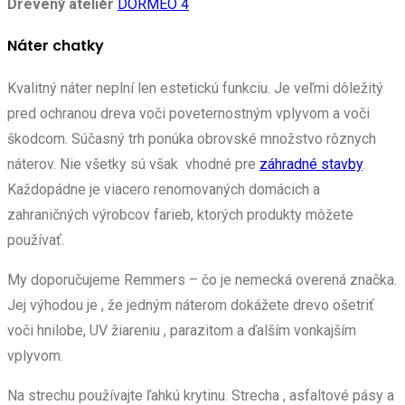
Drevený ateliér
DORMEO 4
Náter chatky
Kvalitný náter neplní len estetickú funkciu. Je veľmi dôležitý
pred ochranou dreva voči poveternostným vplyvom a voči
škodcom. Súčasný trh ponúka obrovské množstvo rôznych
náterov. Nie všetky sú však vhodné pre
záhradné stavby
.
Každopádne je viacero renomovaných domácich a
zahraničných výrobcov farieb, ktorých produkty môžete
používať.
My doporučujeme Remmers – čo je nemecká overená značka.
Jej výhodou je , že jedným náterom dokážete drevo ošetriť
voči hnilobe, UV žiareniu , parazitom a ďalším vonkajším
vplyvom.
Na strechu používajte ľahkú krytinu. Strecha , asfaltové pásy a