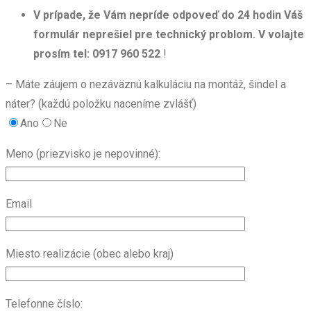
V prípade, že Vám nepríde odpoveď do 24 hodin Váš
formulár neprešiel pre technický problom. V volajte
prosím tel: 0917 960 522
!
– Máte záujem o nezáväznú kalkuláciu na montáž, šindel a
náter? (každú položku naceníme zvlášť)
Ano
Ne
Meno (priezvisko je nepovinné):
Email
Miesto realizácie (obec alebo kraj)
Telefonne číslo: