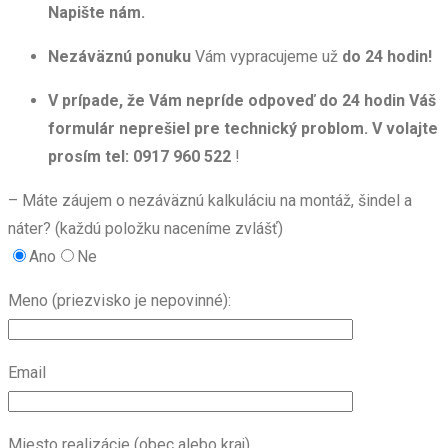
Napište nám.
Nezáväznú ponuku
Vám vypracujeme už
do 24 hodin!
V prípade, že Vám nepríde odpoveď do 24 hodin Váš
formulár neprešiel pre technický problom. V volajte
prosím tel: 0917 960 522
!
– Máte záujem o nezáväznú kalkuláciu na montáž, šindel a
náter? (každú položku naceníme zvlášť)
Ano
Ne
Meno (priezvisko je nepovinné):
Email
Miesto realizácie (obec alebo kraj)