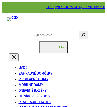
Prejsť
+421 (0)917 960 522
INFO@DREVO-DOMY.EU
na
obsah
H
ľ
a
d
a
ť
ÚVOD
ZAHRADNÉ DOMČEKY
REKREAČNÉ CHATY
MOBILNÉ DOMY
DREVENÉ BAZÉNY
HLINÍKOVÉ PERGOLY
REALIZACIE CHATIEK