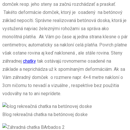
domček resp. jeho steny sa začnú rozchádzať a praskať.
Takéto deformácie domček, ktorý je osadený na betónový
základ nepocíti. Správne realizovaná betónová doska, ktorá je
vystužená najviac železnými rohožami sa správa ako
monolitná platňa. Ak Vám po čase aj jedna strana klesne o pár
centimetrov, automaticky sa nakloní celá platňa. Povrch platne
však ostane rovina aj keď naklonená , ale stále rovina. Steny
záhradnej
chatky
tak ostávajú rovnomerne osadené na
základe a neprichádza už k spomínaným deformáciám. Ak sa
Vám záhradný domček o rozmere napr. 4×4 metre nakloní o
3cm ničomu to nevadí a vizuálne , respektíve bez použitia
vodováhy na to ani neprídete.
Blog rekreačná chatka na betónovej doske