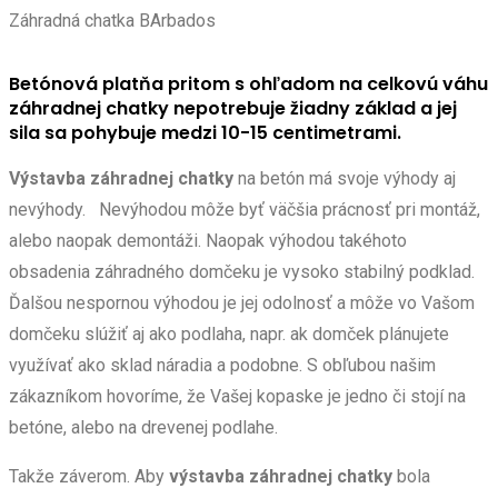
Záhradná chatka BArbados
Betónová platňa pritom s ohľadom na celkovú váhu
záhradnej chatky nepotrebuje žiadny základ a jej
sila sa pohybuje medzi 10-15 centimetrami.
Výstavba záhradnej chatky
na betón má svoje výhody aj
nevýhody. Nevýhodou môže byť väčšia prácnosť pri montáž,
alebo naopak demontáži. Naopak výhodou takéhoto
obsadenia záhradného domčeku je vysoko stabilný podklad.
Ďalšou nespornou výhodou je jej odolnosť a môže vo Vašom
domčeku slúžiť aj ako podlaha, napr. ak domček plánujete
využívať ako sklad náradia a podobne. S obľubou našim
zákazníkom hovoríme, že Vašej kopaske je jedno či stojí na
betóne, alebo na drevenej podlahe.
Takže záverom. Aby
výstavba záhradnej chatky
bola