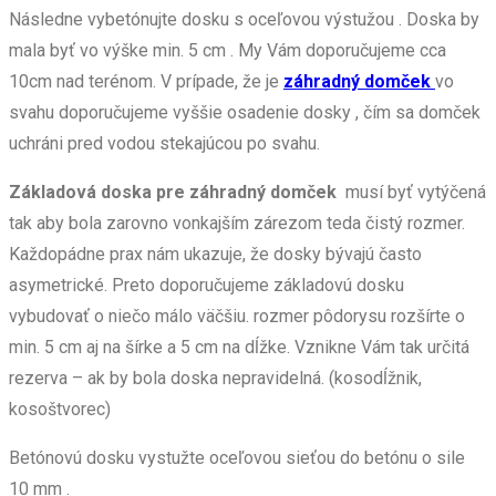
Následne vybetónujte dosku s oceľovou výstužou . Doska by
mala byť vo výške min. 5 cm . My Vám doporučujeme cca
10cm nad terénom. V prípade, že je
záhradný domček
vo
svahu doporučujeme vyššie osadenie dosky , čím sa domček
uchráni pred vodou stekajúcou po svahu.
Základová doska pre záhradný domček
musí byť vytýčená
tak aby bola zarovno vonkajším zárezom teda čistý rozmer.
Každopádne prax nám ukazuje, že dosky bývajú často
asymetrické. Preto doporučujeme základovú dosku
vybudovať o niečo málo väčšiu. rozmer pôdorysu rozšírte o
min. 5 cm aj na šírke a 5 cm na dĺžke. Vznikne Vám tak určitá
rezerva – ak by bola doska nepravidelná. (kosodĺžnik,
kosoštvorec)
Betónovú dosku vystužte oceľovou sieťou do betónu o sile
10 mm .