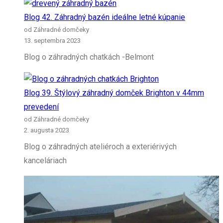
Blog 42. Záhradný bazén ideálne letné kúpanie
od Záhradné domčeky
13. septembra 2023
Blog o záhradných chatkách -Belmont
Blog 39. Štýlový záhradný domček Brighton v 44mm
prevedení
od Záhradné domčeky
2. augusta 2023
Blog o záhradných ateliéroch a exteriérivých
kanceláriach